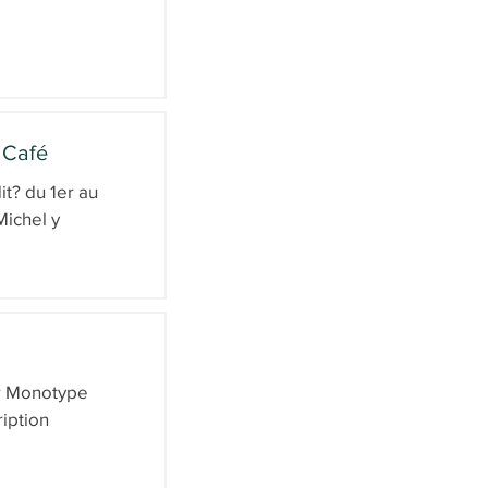
 Café
r au
Michel y
er Monotype