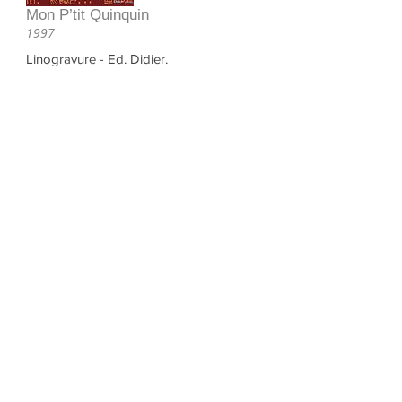
Mon P’tit Quinquin
1997
Linogravure - Ed. Didier.
Pour enfants
Comment les fleurs vinrent aux
genêts
1997
Texte : A. Léourier - Technique mixte -
Ed. Albin Michel. (épuisé)