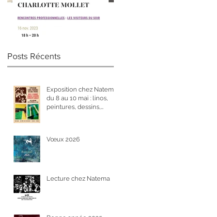
Visiteurs du soir
Posts Récents
Exposition chez Natema
du 8 au 10 mai : linos,
peintures, dessins,
photos
Vœux 2026
Lecture chez Natema