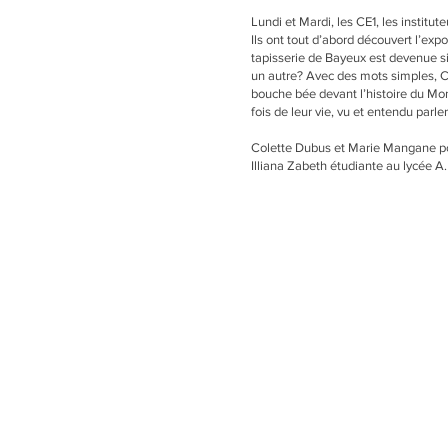
Lundi et Mardi, les CE1, les institu
Ils ont tout d’abord découvert l’exp
tapisserie de Bayeux est devenue 
un autre? Avec des mots simples, Ch
bouche bée devant l’histoire du Mon
fois de leur vie, vu et entendu parle
Colette Dubus et Marie Mangane po
Illiana Zabeth étudiante au lycée A.