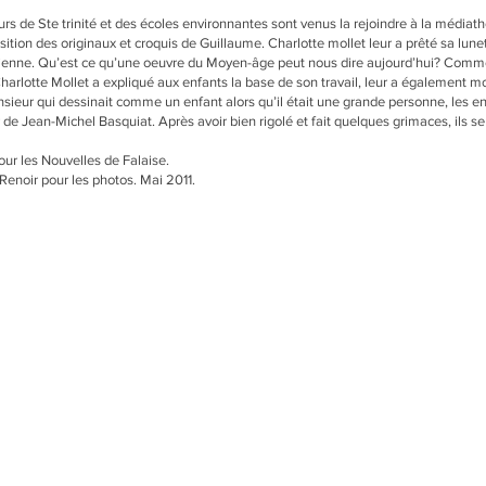
teurs de Ste trinité et des écoles environnantes sont venus la rejoindre à la médiat
osition des originaux et croquis de Guillaume. Charlotte mollet leur a prêté sa lunet
sienne. Qu’est ce qu’une oeuvre du Moyen-âge peut nous dire aujourd’hui? Comme
arlotte Mollet a expliqué aux enfants la base de son travail, leur a également m
sieur qui dessinait comme un enfant alors qu’il était une grande personne, les en
r de Jean-Michel Basquiat. Après avoir bien rigolé et fait quelques grimaces, ils se 
ur les Nouvelles de Falaise.
Renoir pour les photos. Mai 2011.