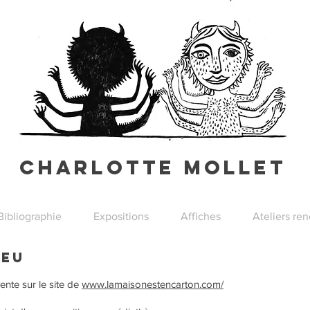
Charlotte Mollet
Bibliographie
Expositions
Affiches
Ateliers re
leu
ente sur le site de
www.lamaisonestencarton.com/