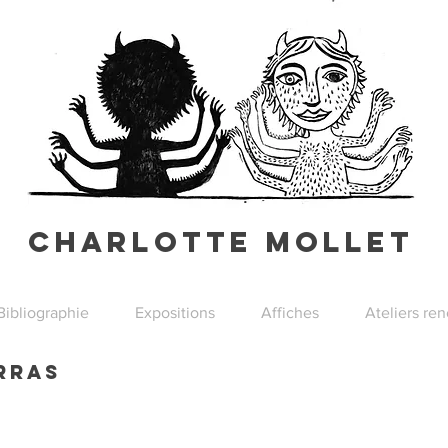
Charlotte Mollet
Bibliographie
Expositions
Affiches
Ateliers re
arras