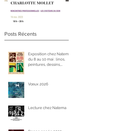
Visiteurs du soir
Posts Récents
Exposition chez Natema
du 8 au 10 mai : linos,
peintures, dessins,
photos
Vœux 2026
Lecture chez Natema