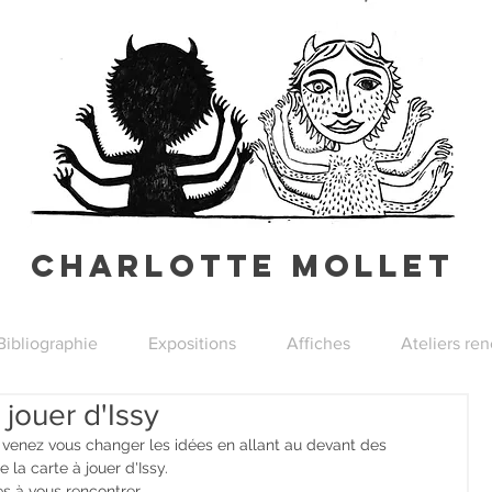
Charlotte Mollet
Bibliographie
Expositions
Affiches
Ateliers re
 jouer d'Issy
n, venez vous changer les idées en allant au devant des 
 la carte à jouer d'Issy.
 à vous rencontrer...