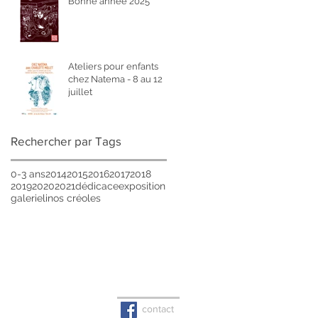
Bonne année 2025
Ateliers pour enfants
chez Natema - 8 au 12
juillet
Rechercher par Tags
0-3 ans
2014
2015
2016
2017
2018
2019
2020
2021
dédicace
exposition
galerie
linos créoles
contact