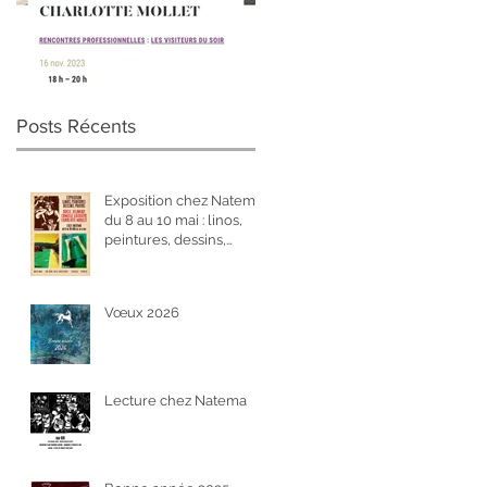
Visiteurs du soir
Posts Récents
Exposition chez Natema
du 8 au 10 mai : linos,
peintures, dessins,
photos
Vœux 2026
Lecture chez Natema