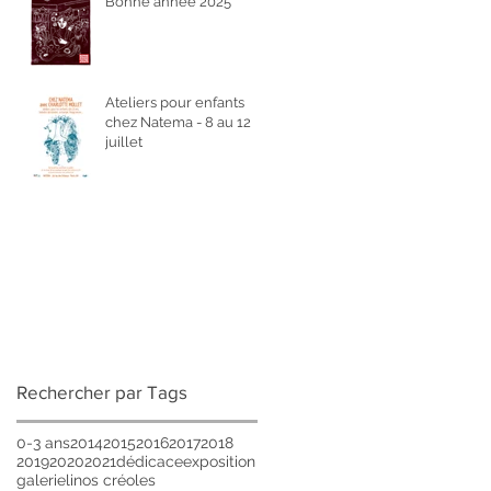
Bonne année 2025
Ateliers pour enfants
chez Natema - 8 au 12
juillet
Rechercher par Tags
0-3 ans
2014
2015
2016
2017
2018
2019
2020
2021
dédicace
exposition
galerie
linos créoles